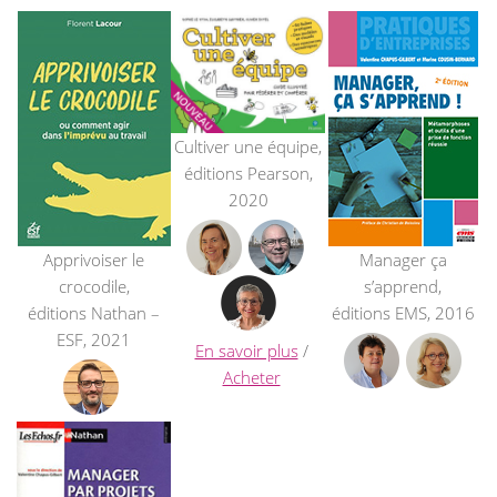
Cultiver une équipe,
éditions Pearson,
2020
Apprivoiser le
Manager ça
crocodile,
s’apprend,
éditions Nathan –
éditions EMS, 2016
ESF, 2021
En savoir plus
/
Acheter